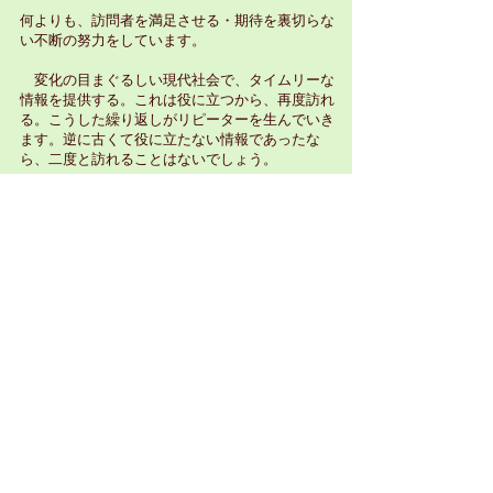
何よりも、訪問者を満足させる・期待を裏切らな
い不断の努力をしています。
変化の目まぐるしい現代社会で、タイムリーな
情報を提供する。これは役に立つから、再度訪れ
る。こうした繰り返しがリピーターを生んでいき
ます。逆に古くて役に立たない情報であったな
ら、二度と訪れることはないでしょう。
（株）ビッグバンはウェブサイトを構築
する会社です。しかし、創るだけではあ
りません。それは、
出発に過ぎない
と考
えています。
▶月に一度アクセス状況の報告と状況分析をいた
します。
▶月に一度は、ご相談の上で何らかの形でウェブ
サイトを更新いたします。
▶ほかに、ご要望に応じて随時更新を行います。
▶お客様と共に創り、育て上げていく
パートナー
をめざします。