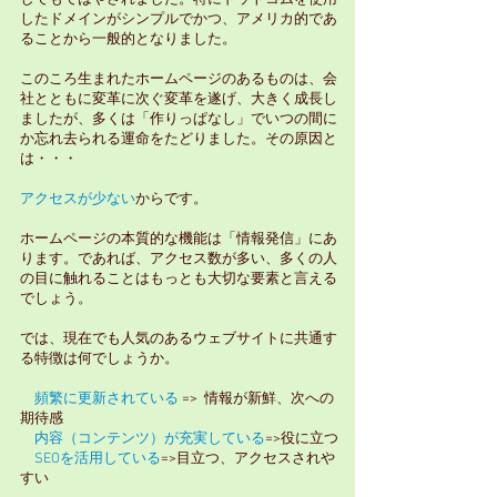
してもてはやされました。特にドットコムを使用
したドメインがシンプルでかつ、アメリカ的であ
ることから一般的となりました。
このころ生まれたホームページのあるものは、会
社とともに変革に次ぐ変革を遂げ、大きく成長し
ましたが、多くは「作りっぱなし」でいつの間に
か忘れ去られる運命をたどりました。その原因と
は・・・
アクセスが少ない
からです。
ホームページの本質的な機能は「情報発信」にあ
ります。であれば、アクセス数が多い、多くの人
の目に触れることはもっとも大切な要素と言える
でしょう。
では、現在でも人気のあるウェブサイトに共通す
る特徴は何でしょうか。
頻繁に更新されている
=> 情報が新鮮、次への
期待感
内容（コンテンツ）が充実している
=>役に立つ
SEOを活用している
=>目立つ、アクセスされや
すい